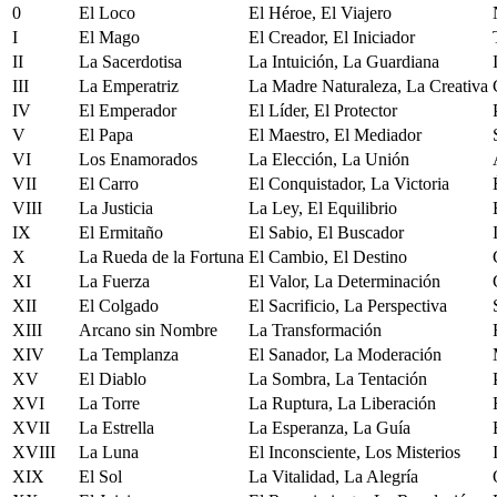
0
El Loco
El Héroe, El Viajero
I
El Mago
El Creador, El Iniciador
II
La Sacerdotisa
La Intuición, La Guardiana
III
La Emperatriz
La Madre Naturaleza, La Creativa
IV
El Emperador
El Líder, El Protector
V
El Papa
El Maestro, El Mediador
VI
Los Enamorados
La Elección, La Unión
VII
El Carro
El Conquistador, La Victoria
VIII
La Justicia
La Ley, El Equilibrio
IX
El Ermitaño
El Sabio, El Buscador
X
La Rueda de la Fortuna
El Cambio, El Destino
XI
La Fuerza
El Valor, La Determinación
XII
El Colgado
El Sacrificio, La Perspectiva
XIII
Arcano sin Nombre
La Transformación
XIV
La Templanza
El Sanador, La Moderación
XV
El Diablo
La Sombra, La Tentación
XVI
La Torre
La Ruptura, La Liberación
XVII
La Estrella
La Esperanza, La Guía
XVIII
La Luna
El Inconsciente, Los Misterios
XIX
El Sol
La Vitalidad, La Alegría