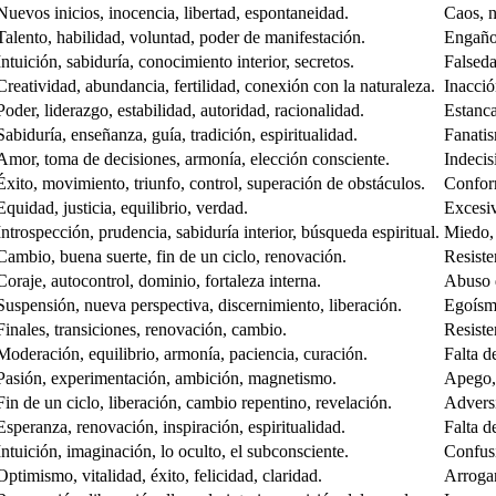
Nuevos inicios, inocencia, libertad, espontaneidad.
Caos, n
Talento, habilidad, voluntad, poder de manifestación.
Engaño,
Intuición, sabiduría, conocimiento interior, secretos.
Falseda
Creatividad, abundancia, fertilidad, conexión con la naturaleza.
Inacción
Poder, liderazgo, estabilidad, autoridad, racionalidad.
Estanca
Sabiduría, enseñanza, guía, tradición, espiritualidad.
Fanatis
Amor, toma de decisiones, armonía, elección consciente.
Indecis
Éxito, movimiento, triunfo, control, superación de obstáculos.
Conform
Equidad, justicia, equilibrio, verdad.
Excesiv
Introspección, prudencia, sabiduría interior, búsqueda espiritual.
Miedo, 
Cambio, buena suerte, fin de un ciclo, renovación.
Resiste
Coraje, autocontrol, dominio, fortaleza interna.
Abuso d
Suspensión, nueva perspectiva, discernimiento, liberación.
Egoísmo
Finales, transiciones, renovación, cambio.
Resiste
Moderación, equilibrio, armonía, paciencia, curación.
Falta d
Pasión, experimentación, ambición, magnetismo.
Apego, 
Fin de un ciclo, liberación, cambio repentino, revelación.
Adversi
Esperanza, renovación, inspiración, espiritualidad.
Falta d
Intuición, imaginación, lo oculto, el subconsciente.
Confusi
Optimismo, vitalidad, éxito, felicidad, claridad.
Arrogan